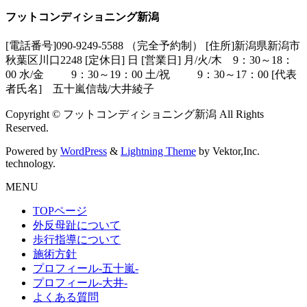
フットコンディショニング新潟
[電話番号]090-9249-5588 （完全予約制） [住所]新潟県新潟市
秋葉区川口2248 [定休日] 日 [営業日] 月/火/木 9：30～18：
00 水/金 9：30～19：00 土/祝 9：30～17：00 [代表
者氏名] 五十嵐信哉/大井綾子
Copyright © フットコンディショニング新潟 All Rights
Reserved.
Powered by
WordPress
&
Lightning Theme
by Vektor,Inc.
technology.
MENU
TOPページ
外反母趾について
歩行指導について
施術方針
プロフィール-五十嵐-
プロフィール-大井-
よくある質問