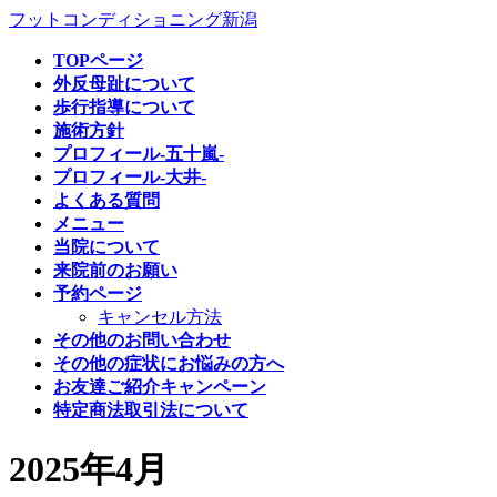
コ
ナ
フットコンディショニング新潟
ン
ビ
TOPページ
テ
ゲ
外反母趾について
ン
ー
歩行指導について
ツ
シ
施術方針
へ
ョ
プロフィール-五十嵐-
ス
ン
プロフィール-大井-
キ
に
よくある質問
ッ
移
メニュー
プ
動
当院について
来院前のお願い
予約ページ
キャンセル方法
その他のお問い合わせ
その他の症状にお悩みの方へ
お友達ご紹介キャンペーン
特定商法取引法について
2025年4月