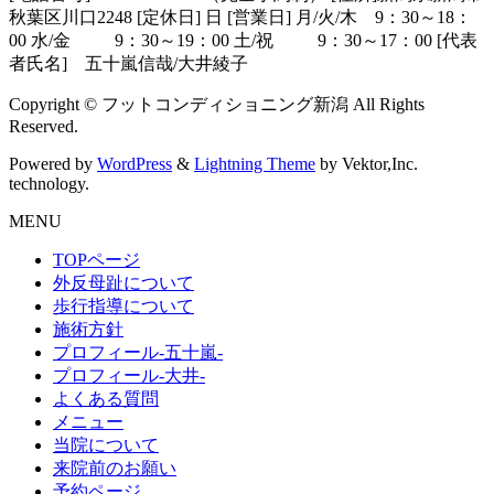
秋葉区川口2248 [定休日] 日 [営業日] 月/火/木 9：30～18：
00 水/金 9：30～19：00 土/祝 9：30～17：00 [代表
者氏名] 五十嵐信哉/大井綾子
Copyright © フットコンディショニング新潟 All Rights
Reserved.
Powered by
WordPress
&
Lightning Theme
by Vektor,Inc.
technology.
MENU
TOPページ
外反母趾について
歩行指導について
施術方針
プロフィール-五十嵐-
プロフィール-大井-
よくある質問
メニュー
当院について
来院前のお願い
予約ページ