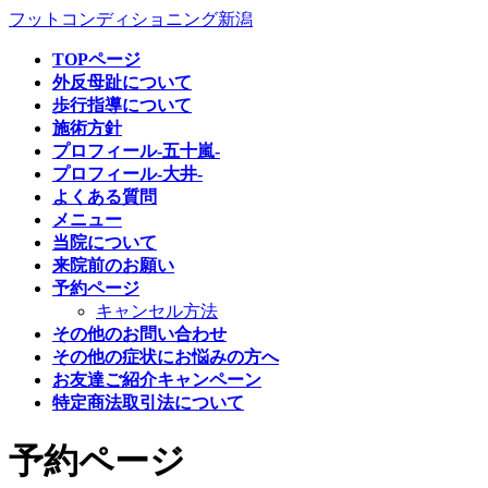
コ
ナ
フットコンディショニング新潟
ン
ビ
TOPページ
テ
ゲ
外反母趾について
ン
ー
歩行指導について
ツ
シ
施術方針
へ
ョ
プロフィール-五十嵐-
ス
ン
プロフィール-大井-
キ
に
よくある質問
ッ
移
メニュー
プ
動
当院について
来院前のお願い
予約ページ
キャンセル方法
その他のお問い合わせ
その他の症状にお悩みの方へ
お友達ご紹介キャンペーン
特定商法取引法について
予約ページ