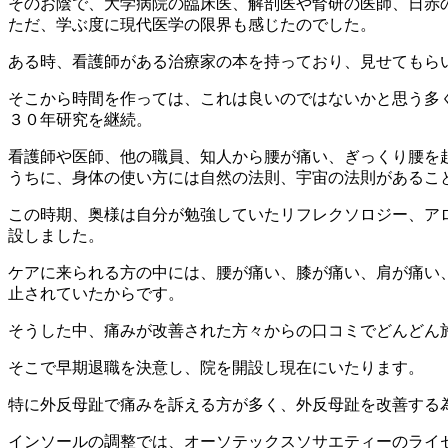
そのお陰で、大学病院の臨床医、解剖医や腎研の医師、日赤
ただ、学ぶ度に現代医学の限界も感じたのでした。
ある時、看護師がある治療家の本を持っており、見せてもら
そこから時間を作っては、これは良いのではないかと思う多
３０年研究を継続。
看護師や医師、他の職員、知人から腰が痛い、ぎっくり腰を
うちに、身体の使い方には自然の法則、宇宙の法則があるこ
この時期、奥様は自分が勉強していたリフレクソロジー、ア
設しました。
ケアに来られる方の中には、腰が痛い、膝が痛い、肩が痛い
止されていたからです。
そうした中、痛みが改善された方々からの口コミでどんどん
そこで早期退職を決意し、院を開設し現在にいたります。
特に外反母趾で痛みを訴える方が多く、外反母趾を改善する
インソールの調整では、オーソテックスソサエティーのライ