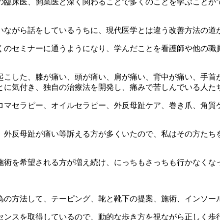
の臨床医、開業医と深く関わることで多くのことを学ぶことが
いながら話をしているうちに、現代医学とは違う改善方法の道
くのセミナーに通うようになり、学んだことを看護師や他の職
起こした、膝が痛い、頭が痛い、肩が痛い、背中が痛い、手首
とに気付き、独自の治療法を開発し、痛みで苦しんでいる人た
ロマセラピー、オイルセラピー、外反母趾ケア、巻き爪、角質
、外反母趾が痛い等訴える方が多くいたので、私はその方たち
施術を希望される方が増え続け、にっちもさっちも行かなくな
為の方法して、テーピング、靴と靴下の提案、施術、インソー
センスを取得しているので、動的な歩き方を視ながら正しく歩