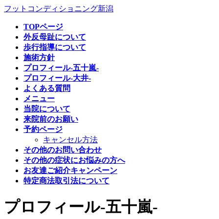
コ
ナ
フットコンディショニング新潟
ン
ビ
TOPページ
テ
ゲ
外反母趾について
ン
ー
歩行指導について
ツ
シ
施術方針
へ
ョ
プロフィール-五十嵐-
ス
ン
プロフィール-大井-
キ
に
よくある質問
ッ
移
メニュー
プ
動
当院について
来院前のお願い
予約ページ
キャンセル方法
その他のお問い合わせ
その他の症状にお悩みの方へ
お友達ご紹介キャンペーン
特定商法取引法について
プロフィール-五十嵐-